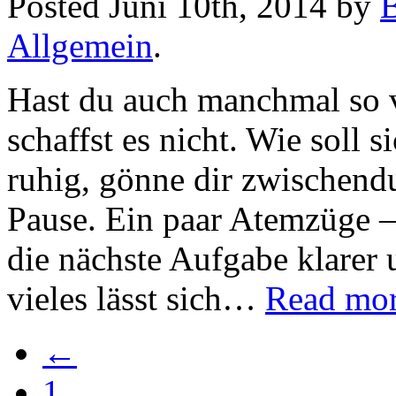
Posted
Juni 10th, 2014
by
B
Allgemein
.
Hast du auch manchmal so vi
schaffst es nicht. Wie soll 
ruhig, gönne dir zwischend
Pause. Ein paar Atemzüge –
die nächste Aufgabe klarer 
vieles lässt sich…
Read mor
←
1