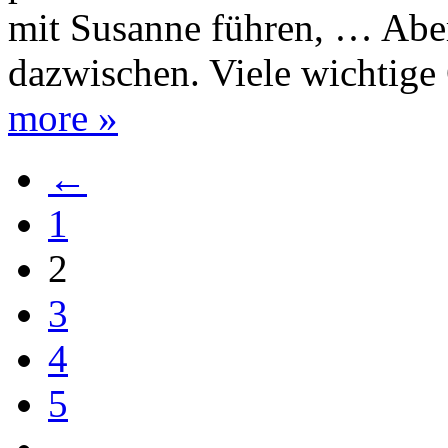
mit Susanne führen, … Abe
dazwischen. Viele wichtig
more »
←
1
2
3
4
5